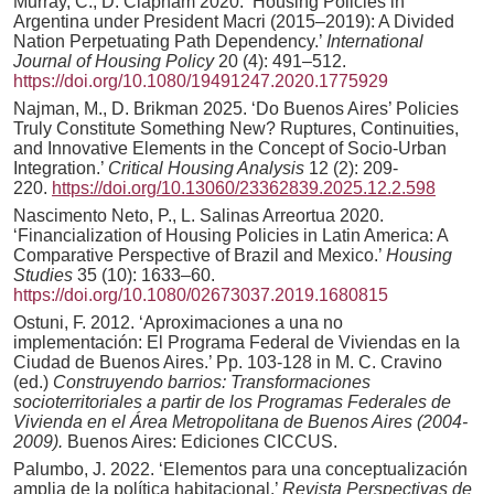
Murray, C., D. Clapham 2020. ‘Housing Policies in
Argentina under President Macri (2015–2019): A Divided
Nation Perpetuating Path Dependency.’
International
Journal of Housing Policy
20 (4): 491–512.
https://doi.org/10.1080/19491247.2020.1775929
Najman, M., D. Brikman 2025. ‘Do Buenos Aires’ Policies
Truly Constitute Something New? Ruptures, Continuities,
and Innovative Elements in the Concept of Socio-Urban
Integration.’
Critical Housing Analysis
12 (2): 209-
220.
https://doi.org/10.13060/23362839.2025.12.2.598
Nascimento Neto, P., L. Salinas Arreortua 2020.
‘Financialization of Housing Policies in Latin America: A
Comparative Perspective of Brazil and Mexico.’
Housing
Studies
35 (10): 1633–60.
https://doi.org/10.1080/02673037.2019.1680815
Ostuni, F. 2012. ‘Aproximaciones a una no
implementación: El Programa Federal de Viviendas en la
Ciudad de Buenos Aires.’ Pp. 103-128 in M. C. Cravino
(ed.)
Construyendo barrios: Transformaciones
socioterritoriales a partir de los Programas Federales de
Vivienda en el Área Metropolitana de Buenos Aires (2004-
2009).
Buenos Aires: Ediciones CICCUS.
Palumbo, J. 2022. ‘Elementos para una conceptualización
amplia de la política habitacional.’
Revista Perspectivas de