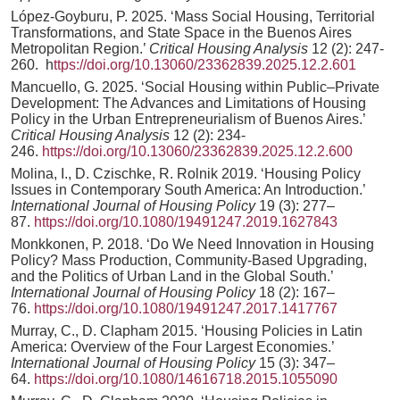
López-Goyburu, P. 2025. ‘Mass Social Housing, Territorial
Transformations, and State Space in the Buenos Aires
Metropolitan Region.’
Critical Housing Analysis
12 (2): 247-
260. h
ttps://doi.org/10.13060/23362839.2025.12.2.601
Mancuello, G. 2025. ‘Social Housing within Public–Private
Development: The Advances and Limitations of Housing
Policy in the Urban Entrepreneurialism of Buenos Aires.’
Critical Housing Analysis
12 (2): 234-
246.
https://doi.org/10.13060/23362839.2025.12.2.600
Molina, I., D. Czischke, R. Rolnik 2019. ‘Housing Policy
Issues in Contemporary South America: An Introduction.’
International Journal of Housing Policy
19 (3): 277–
87.
https://doi.org/10.1080/19491247.2019.1627843
Monkkonen, P. 2018. ‘Do We Need Innovation in Housing
Policy? Mass Production, Community-Based Upgrading,
and the Politics of Urban Land in the Global South.’
International Journal of Housing Policy
18 (2): 167–
76.
https://doi.org/10.1080/19491247.2017.1417767
Murray, C., D. Clapham 2015. ‘Housing Policies in Latin
America: Overview of the Four Largest Economies.’
International Journal of Housing Policy
15 (3): 347–
64.
https://doi.org/10.1080/14616718.2015.1055090