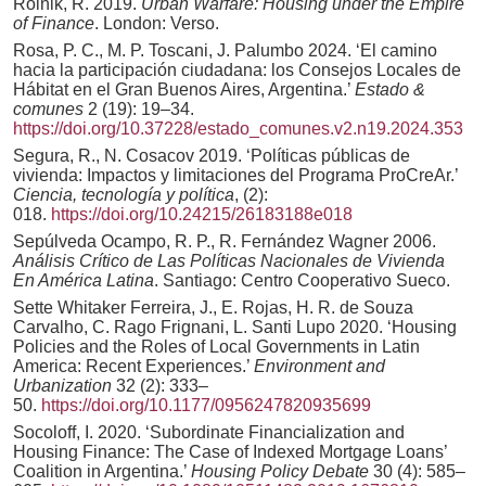
Rolnik, R. 2019.
Urban Warfare: Housing under the Empire
of Finance
. London: Verso.
Rosa, P. C., M. P. Toscani, J. Palumbo 2024. ‘El camino
hacia la participación ciudadana: los Consejos Locales de
Hábitat en el Gran Buenos Aires, Argentina.’
Estado &
comunes
2 (19): 19–34.
https://doi.org/10.37228/estado_comunes.v2.n19.2024.353
Segura, R., N. Cosacov 2019. ‘Políticas públicas de
vivienda: Impactos y limitaciones del Programa ProCreAr.’
Ciencia, tecnología y política
, (2):
018.
https://doi.org/10.24215/26183188e018
Sepúlveda Ocampo, R. P., R. Fernández Wagner 2006.
Análisis Crítico de Las Políticas Nacionales de Vivienda
En América Latina
. Santiago: Centro Cooperativo Sueco.
Sette Whitaker Ferreira, J., E. Rojas, H. R. de Souza
Carvalho, C. Rago Frignani, L. Santi Lupo 2020. ‘Housing
Policies and the Roles of Local Governments in Latin
America: Recent Experiences.’
Environment and
Urbanization
32 (2): 333–
50.
https://doi.org/10.1177/0956247820935699
Socoloff, I. 2020. ‘Subordinate Financialization and
Housing Finance: The Case of Indexed Mortgage Loans’
Coalition in Argentina.’
Housing Policy Debate
30 (4): 585–