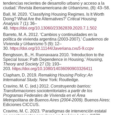
tendencias recientes de desarrollo urbano y acceso a la
ciudad.’
Revista Iberoamericana de Urbanismo
, (8): 43–58.
Ball, M. 2020. ‘Classifying Housing Regimes. Is It Worth
Doing? What Are the Alternatives?’
Critical Housing
Analysis
7 (1): 36–
48.
https://doi.org/10.13060/23362839.2020.7.1.502
Barreto, M. A. 2012. ‘Cambios y continuidades en la
política de vivienda argentina (2003-2007).’
Cuadernos de
Vivienda y Urbanismo
5 (9): 12–
30.
https://doi.org/10.11144/Javeriana.cvu5-9.ccpv
Bengtsson, B., H. Ruonavaara 2010. ‘Introduction to the
Special Issue: Path Dependence in Housing.’
Housing,
Theory and Society
27 (3): 193–
203.
https://doi.org/10.1080/14036090903326411
Clapham, D. 2019.
Remaking Housing Policy: An
International Study
. New York: Routledge.
Cravino, M. C. (ed.) 2012.
Construyendo barrios:
Transformaciones socioterritoriales a partir de los
Programas Federales de Vivienda en el Área
Metropolitana de Buenos Aires (2004-2009).
Buenos Aires:
Ediciones CICCUS.
Cravino, M. C. 2023. ‘Paradigmas de intervención estatal