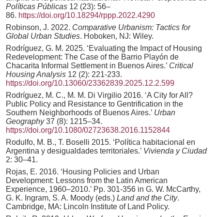
Políticas Públicas
12 (23): 56–
86.
https://doi.org/10.18294/rppp.2022.4290
Robinson, J. 2022.
Comparative Urbanism: Tactics for
Global Urban Studies
. Hoboken, NJ: Wiley.
Rodríguez, G. M. 2025. ‘Evaluating the Impact of Housing
Redevelopment: The Case of the Barrio Playón de
Chacarita Informal Settlement in Buenos Aires.’
Critical
Housing Analysis
12 (2): 221-233.
https://doi.org/10.13060/23362839.2025.12.2.599
Rodríguez, M. C., M. M. Di Virgilio 2016. ‘A City for All?
Public Policy and Resistance to Gentrification in the
Southern Neighborhoods of Buenos Aires.’
Urban
Geography
37 (8): 1215–34.
https://doi.org/10.1080/02723638.2016.1152844
Rodulfo, M. B., T. Boselli 2015. ‘Política habitacional en
Argentina y desigualdades territoriales.’
Vivienda y Ciudad
2: 30–41.
Rojas, E. 2016. ‘Housing Policies and Urban
Development: Lessons from the Latin American
Experience, 1960–2010.’ Pp. 301-356 in G. W. McCarthy,
G. K. Ingram, S. A. Moody (eds.)
Land and the City
.
Cambridge, MA: Lincoln Institute of Land Policy.