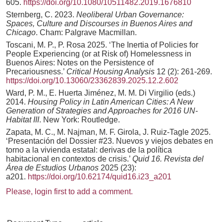
605.
https://doi.org/10.1080/10511482.2019.1676810
Sternberg, C. 2023.
Neoliberal Urban Governance:
Spaces, Culture and Discourses in Buenos Aires and
Chicago
. Cham: Palgrave Macmillan.
Toscani, M. P., P. Rosa 2025. ‘The Inertia of Policies for
People Experiencing (or at Risk of) Homelessness in
Buenos Aires: Notes on the Persistence of
Precariousness.’
Critical Housing Analysis
12 (2): 261-269.
https://doi.org/10.13060/23362839.2025.12.2.602
Ward, P. M., E. Huerta Jiménez, M. M. Di Virgilio (eds.)
2014.
Housing Policy in Latin American Cities: A New
Generation of Strategies and Approaches for 2016 UN-
Habitat III
. New York: Routledge.
Zapata, M. C., M. Najman, M. F. Girola, J. Ruiz-Tagle 2025.
‘Presentación del Dossier #23. Nuevos y viejos debates en
torno a la vivienda estatal: derivas de la política
habitacional en contextos de crisis.’
Quid 16. Revista del
Área de Estudios Urbanos
2025 (23):
a201.
https://doi.org/10.62174/quid16.i23_a201
Please, login first to add a comment.