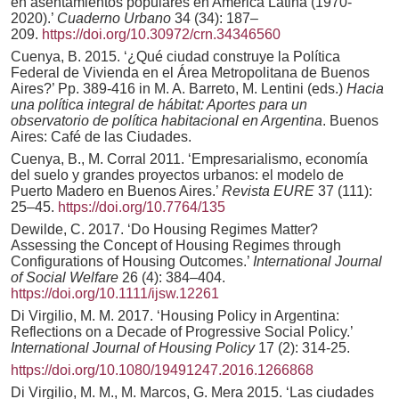
en asentamientos populares en América Latina (1970-
2020).’
Cuaderno Urbano
34 (34): 187–
209.
https://doi.org/10.30972/crn.34346560
Cuenya, B. 2015. ‘¿Qué ciudad construye la Política
Federal de Vivienda en el Área Metropolitana de Buenos
Aires?’ Pp. 389-416 in M. A. Barreto, M. Lentini (eds.)
Hacia
una política integral de hábitat: Aportes para un
observatorio de política habitacional en Argentina
. Buenos
Aires: Café de las Ciudades.
Cuenya, B., M. Corral 2011. ‘Empresarialismo, economía
del suelo y grandes proyectos urbanos: el modelo de
Puerto Madero en Buenos Aires.’
Revista EURE
37 (111):
25–45.
https://doi.org/10.7764/135
Dewilde, C. 2017. ‘Do Housing Regimes Matter?
Assessing the Concept of Housing Regimes through
Configurations of Housing Outcomes.’
International Journal
of Social Welfare
26 (4): 384–404.
https://doi.org/10.1111/ijsw.12261
Di Virgilio, M. M. 2017. ‘Housing Policy in Argentina:
Reflections on a Decade of Progressive Social Policy.’
International Journal of Housing Policy
17 (2): 314-25.
https://doi.org/10.1080/19491247.2016.1266868
Di Virgilio, M. M., M. Marcos, G. Mera 2015. ‘Las ciudades