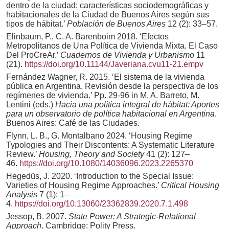
dentro de la ciudad: características sociodemográficas y
habitacionales de la Ciudad de Buenos Aires según sus
tipos de hábitat.’
Población de Buenos Aires
12 (2): 33–57.
Elinbaum, P., C. A. Barenboim 2018. ‘Efectos
Metropolitanos de Una Política de Vivienda Mixta. El Caso
Del ProCreAr.’
Cuadernos de Vivienda y Urbanismo
11
(21).
https://doi.org/10.11144/Javeriana.cvu11-21.empv
Fernández Wagner, R. 2015. ‘El sistema de la vivienda
pública en Argentina. Revisión desde la perspectiva de los
regímenes de vivienda.’ Pp. 29-96 in M. A. Barreto, M.
Lentini (eds.)
Hacia una política integral de hábitat: Aportes
para un observatorio de política habitacional en Argentina
.
Buenos Aires: Café de las Ciudades.
Flynn, L. B., G. Montalbano 2024. ‘Housing Regime
Typologies and Their Discontents: A Systematic Literature
Review.’
Housing, Theory and Society
41 (2): 127–
46.
https://doi.org/10.1080/14036096.2023.2265370
Hegedüs, J. 2020. ‘Introduction to the Special Issue:
Varieties of Housing Regime Approaches.’
Critical Housing
Analysis
7 (1): 1–
4.
https://doi.org/10.13060/23362839.2020.7.1.498
Jessop, B. 2007.
State Power: A Strategic-Relational
Approach
. Cambridge: Polity Press.